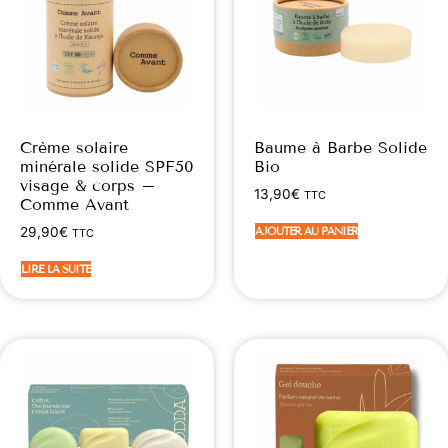
Crème solaire
Baume à Barbe Solide
minérale solide SPF50
Bio
visage & corps –
13,90
€
TTC
Comme Avant
AJOUTER AU PANIER
29,90
€
TTC
LIRE LA SUITE