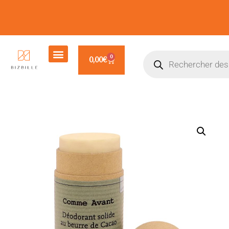
0
0,00
€