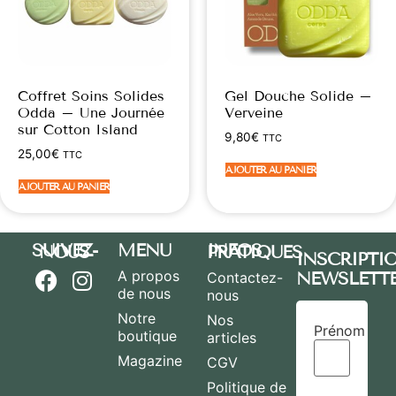
Coffret Soins Solides
Gel Douche Solide –
Odda – Une Journée
Verveine
sur Cotton Island
9,80
€
TTC
25,00
€
TTC
AJOUTER AU PANIER
AJOUTER AU PANIER
MENU
SUIVEZ-NOUS
INFOS PRATIQUES
INSCRIPTI
A propos
NEWSLETT
Contactez-
de nous
nous
Notre
Nos
Prénom
boutique
articles
Magazine
CGV
Politique de