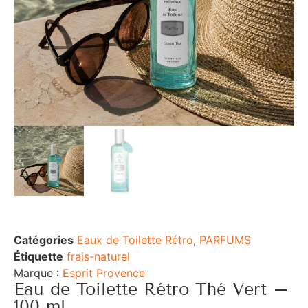
Catégories
Eaux de Toilette Rétro
,
PARFUMS
Étiquette
frais-naturel
Marque :
Esprit Provence
Eau de Toilette Rétro Thé Vert –
100 ml