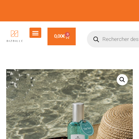
0
0,00
€