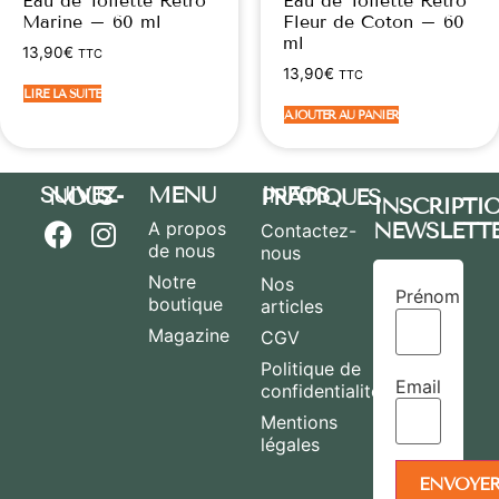
Eau de Toilette Rétro
Eau de Toilette Rétro
Marine – 60 ml
Fleur de Coton – 60
ml
13,90
€
TTC
13,90
€
TTC
LIRE LA SUITE
AJOUTER AU PANIER
MENU
SUIVEZ-NOUS
INFOS PRATIQUES
INSCRIPTI
A propos
NEWSLETT
Contactez-
de nous
nous
Notre
Nos
Prénom
boutique
articles
Magazine
CGV
Politique de
Email
confidentialité
Mentions
légales