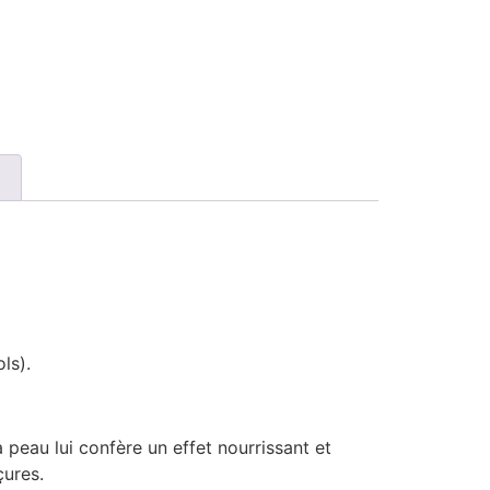
ls).
a peau lui confère un effet nourrissant et
çures.