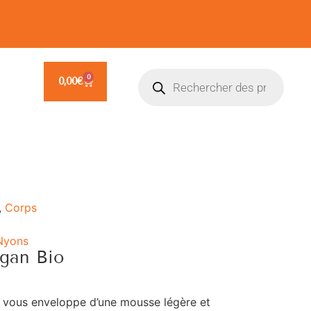
0
0,00
€
,
Corps
Nyons
rgan Bio
o
vous enveloppe d’une mousse légère et