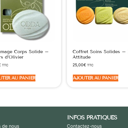
mage Corps Solide –
Coffret Soins Solides –
rs d’Olivier
Attitude
€
25,00
€
TTC
TTC
UTER AU PANIER
AJOUTER AU PANIER
INFOS PRATIQUES
 de nous
Contactez-nous