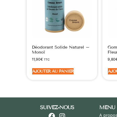
Déodorant Solide Naturel –
Gom
Monoï
Fleu
11,90
€
9,80
TTC
AJOUTER AU PANIER
AJO
SUIVEZ-NOUS
MENU
A propos