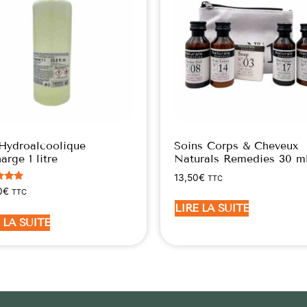
Hydroalcoolique
Soins Corps & Cheveux
arge 1 litre
Naturals Remedies 30 m
13,50
€
TTC
0
€
TTC
5
LIRE LA SUITE
 LA SUITE