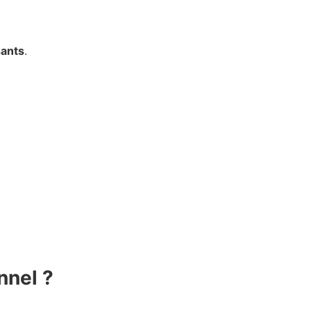
sants
.
nnel ?