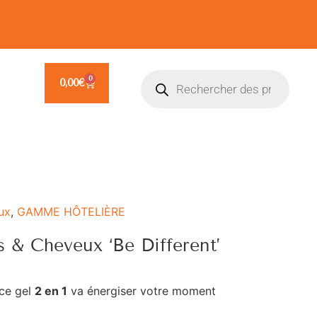
0
0,00
€
ux
,
GAMME HÔTELIÈRE
 & Cheveux ‘Be Different’
 ce gel
2 en 1
va énergiser votre moment