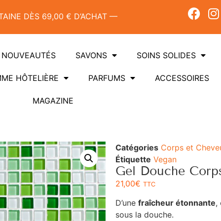
AINE DÈS 69,00 € D’ACHAT —
NOUVEAUTÉS
SAVONS
SOINS SOLIDES
ME HÔTELIÈRE
PARFUMS
ACCESSOIRES
MAGAZINE
Catégories
Corps et Cheve
Étiquette
Vegan
Gel Douche Corps
21,00
€
TTC
D’une
fraîcheur étonnante
,
sous la douche.