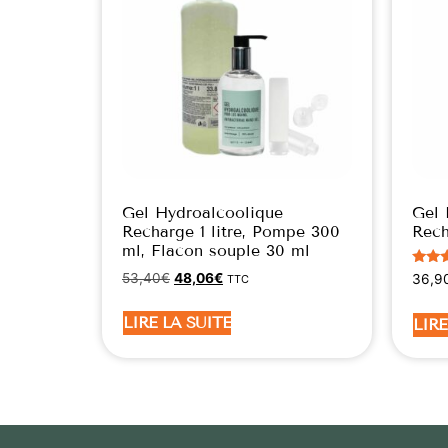
Gel Hydroalcoolique
Gel 
Recharge 1 litre, Pompe 300
Rech
ml, Flacon souple 30 ml
Note
53,40
€
48,06
€
36,9
TTC
5.00
sur 
LIRE LA SUITE
LIRE