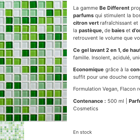
La gamme
Be Different
pro
parfums
qui stimulent la b
citron vert
rafraîchissant et
la
pastèque,
de
baies
et
d’o
retrouvent le volume que vo
Ce gel lavant 2 en 1, de hau
famille. Insolent, acidulé, un
Economique
grâce à la
con
suffit pour une douche com
Formulation Vegan, Flacon r
Contenance :
500 ml |
Parf
Cosmetics
En stock