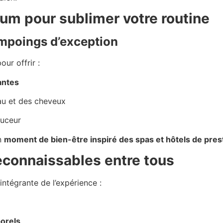
m pour sublimer votre routine
mpoings d’exception
ur offrir :
antes
au et des cheveux
ouceur
n
moment de bien-être inspiré des spas et hôtels de pres
econnaissables entre tous
ntégrante de l’expérience :
porels