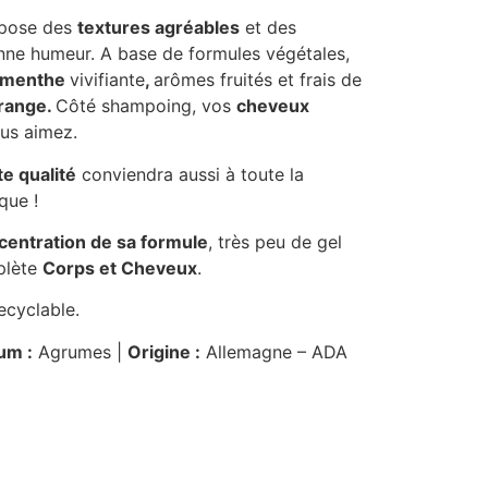
pose des
textures agréables
et des
onne humeur. A base de formules végétales,
menthe
vivifiante
,
arômes fruités et frais de
range.
Côté shampoing, vos
cheveux
us aimez.
te qualité
conviendra aussi à toute la
ique !
centration de sa formule
, très peu de gel
plète
Corps et Cheveux
.
ecyclable.
um :
Agrumes |
Origine :
Allemagne – ADA