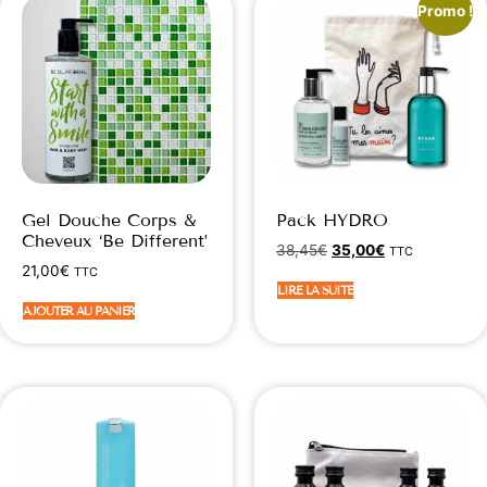
Promo !
Gel Douche Corps &
Pack HYDRO
Cheveux ‘Be Different’
38,45
€
35,00
€
TTC
21,00
€
TTC
LIRE LA SUITE
AJOUTER AU PANIER