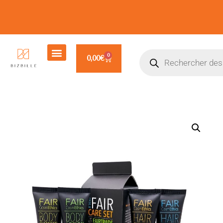
0
0,00
€