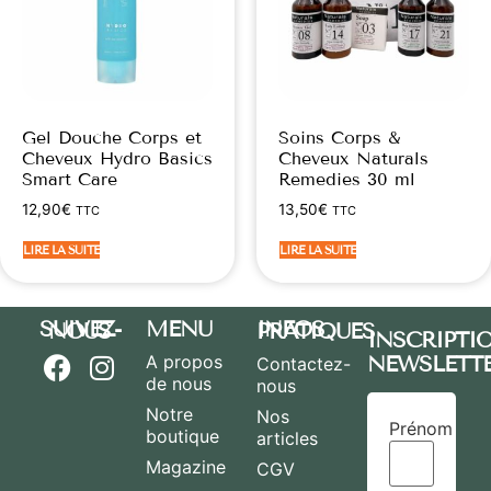
Gel Douche Corps et
Soins Corps &
Cheveux Hydro Basics
Cheveux Naturals
Smart Care
Remedies 30 ml
12,90
€
13,50
€
TTC
TTC
LIRE LA SUITE
LIRE LA SUITE
MENU
SUIVEZ-NOUS
INFOS PRATIQUES
INSCRIPTI
A propos
NEWSLETT
Contactez-
de nous
nous
Notre
Nos
Prénom
boutique
articles
Magazine
CGV