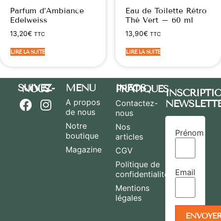
Parfum d’Ambiance
Eau de Toilette Rétro
Edelweiss
Thé Vert – 60 ml
13,20
€
13,90
€
TTC
TTC
LIRE LA SUITE
LIRE LA SUITE
MENU
SUIVEZ-NOUS
INFOS PRATIQUES
INSCRIPTI
A propos
NEWSLETT
Contactez-
de nous
nous
Notre
Nos
Prénom
boutique
articles
Magazine
CGV
Politique de
Email
confidentialité
Mentions
légales