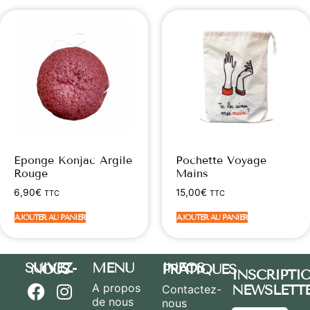
Eponge Konjac Argile
Pochette Voyage
Rouge
Mains
6,90
€
15,00
€
TTC
TTC
AJOUTER AU PANIER
AJOUTER AU PANIER
MENU
SUIVEZ-NOUS
INFOS PRATIQUES
INSCRIPTI
A propos
NEWSLETT
Contactez-
de nous
nous