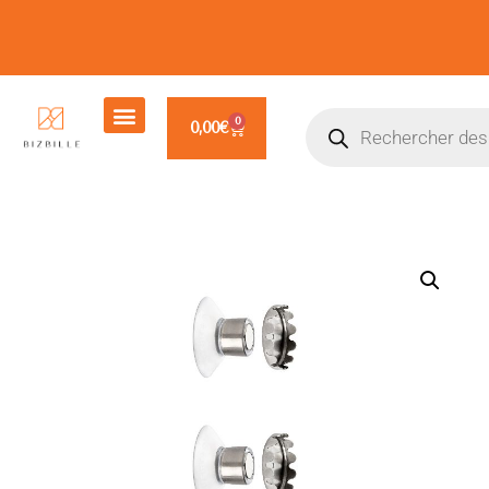
0
0,00
€