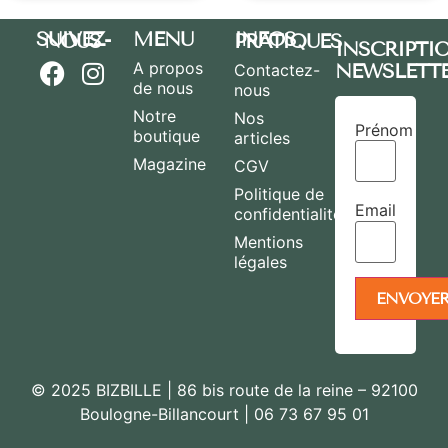
MENU
SUIVEZ-NOUS
INFOS PRATIQUES
INSCRIPTI
A propos
NEWSLETT
Contactez-
de nous
nous
Notre
Nos
Prénom
boutique
articles
Magazine
CGV
Politique de
Email
confidentialité
Mentions
légales
© 2025 BIZBILLE | 86 bis route de la reine – 92100
Boulogne-Billancourt | 06 73 67 95 01