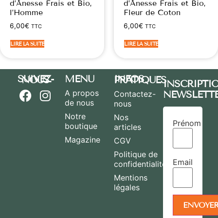
d’Ânesse Frais et Bio,
d’Ânesse Frais et Bio,
l’Homme
Fleur de Coton
6,00
€
6,00
€
TTC
TTC
LIRE LA SUITE
LIRE LA SUITE
MENU
SUIVEZ-NOUS
INFOS PRATIQUES
INSCRIPTI
A propos
NEWSLETT
Contactez-
de nous
nous
Notre
Nos
Prénom
boutique
articles
Magazine
CGV
Politique de
Email
confidentialité
Mentions
légales