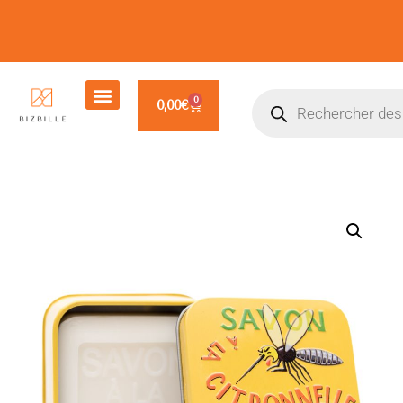
0
0,00
€