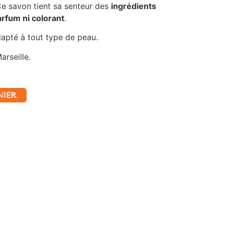
Ce savon tient sa senteur des
ingrédients
arfum ni colorant
.
dapté à tout type de peau.
arseille.
NIER