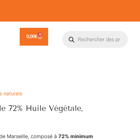
0
0,00
€
 naturels
le 72% Huile Végétale,
 de Marseille, composé à
72% minimum