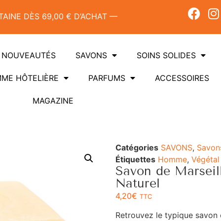
AINE DÈS 69,00 € D’ACHAT —
NOUVEAUTÉS
SAVONS
SOINS SOLIDES
ME HÔTELIÈRE
PARFUMS
ACCESSOIRES
MAGAZINE
Catégories
SAVONS
,
Savons
Étiquettes
Homme
,
Végétal
Savon de Marseil
Naturel
4,20
€
TTC
Retrouvez le typique savon