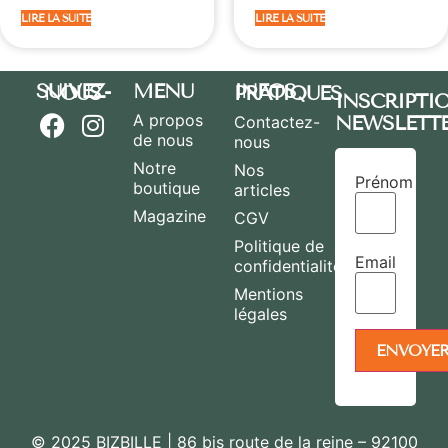
LIRE LA SUITE
LIRE LA SUITE
MENU
SUIVEZ-NOUS
INFOS PRATIQUES
INSCRIPTI
A propos
NEWSLETT
Contactez-
de nous
nous
Notre
Nos
Prénom
boutique
articles
Magazine
CGV
Politique de
Email
confidentialité
Mentions
légales
© 2025 BIZBILLE | 86 bis route de la reine – 92100