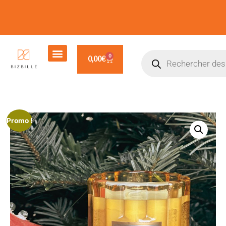
0
0,00
€
Promo !