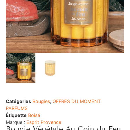
Catégories
Bougies
,
OFFRES DU MOMENT
,
PARFUMS
Étiquette
Boisé
Marque :
Esprit Provence
Bougie Végétale Au Coin du Feu