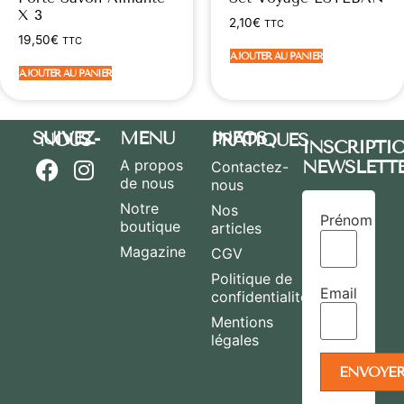
X 3
2,10
€
TTC
19,50
€
TTC
AJOUTER AU PANIER
AJOUTER AU PANIER
MENU
SUIVEZ-NOUS
INFOS PRATIQUES
INSCRIPTI
A propos
NEWSLETT
Contactez-
de nous
nous
Notre
Nos
Prénom
boutique
articles
Magazine
CGV
Politique de
Email
confidentialité
Mentions
légales