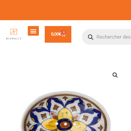
0
0,00
€