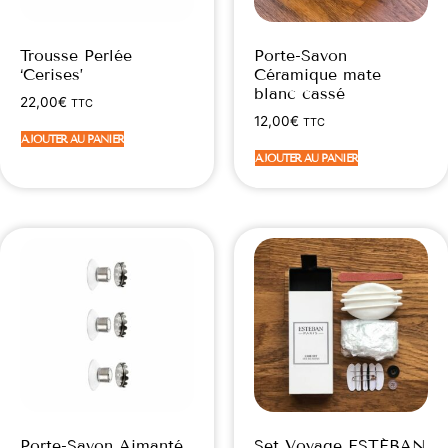
Trousse Perlée
Porte-Savon
‘Cerises’
Céramique mate
blanc cassé
22,00
€
TTC
12,00
€
TTC
AJOUTER AU PANIER
AJOUTER AU PANIER
Porte-Savon Aimanté
Set Voyage ESTÉBAN