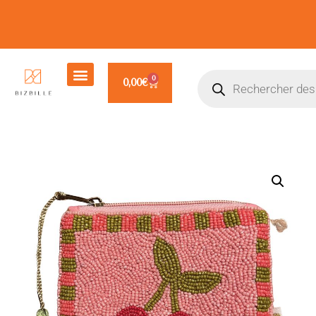
0
0,00
€