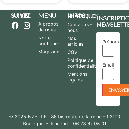
MENU
SUIVEZ-NOUS
INFOS PRATIQUES
INSCRIPTI
A propos
NEWSLETT
Contactez-
de nous
nous
Notre
Nos
Prénom
boutique
articles
Magazine
CGV
Politique de
Email
confidentialité
Mentions
légales
© 2025 BIZBILLE | 86 bis route de la reine – 92100
Boulogne-Billancourt | 06 73 67 95 01