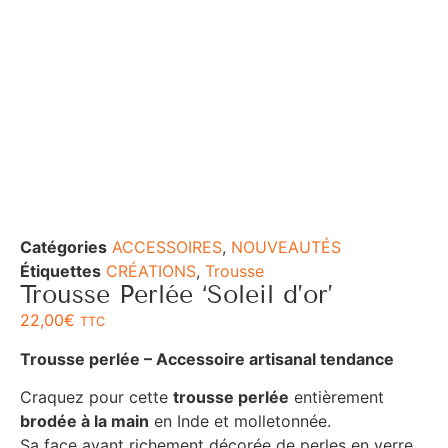
Catégories
ACCESSOIRES
,
NOUVEAUTÉS
Étiquettes
CRÉATIONS
,
Trousse
Trousse Perlée ‘Soleil d’or’
22,00
€
TTC
Trousse perlée – Accessoire artisanal tendance
Craquez pour cette
trousse perlée
entièrement
brodée à la main
en Inde et molletonnée.
Sa face avant richement décorée de perles en verre