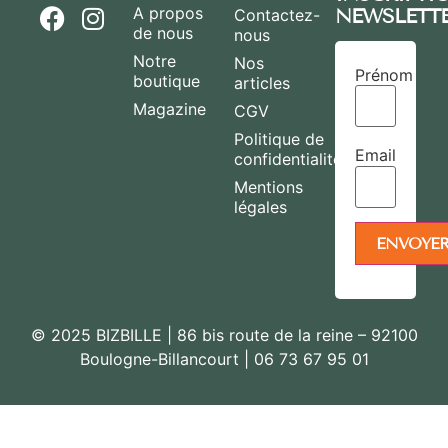
A propos
NEWSLETT
Contactez-
de nous
nous
Notre
Nos
Prénom
boutique
articles
Magazine
CGV
Politique de
Email
confidentialité
Mentions
légales
© 2025 BIZBILLE | 86 bis route de la reine – 92100
Boulogne-Billancourt | 06 73 67 95 01