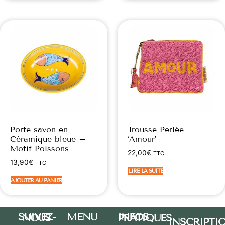
Porte-savon en
Trousse Perlée
Céramique bleue –
‘Amour’
Motif Poissons
22,00
€
TTC
13,90
€
TTC
LIRE LA SUITE
AJOUTER AU PANIER
MENU
SUIVEZ-NOUS
INFOS PRATIQUES
INSCRIPTI