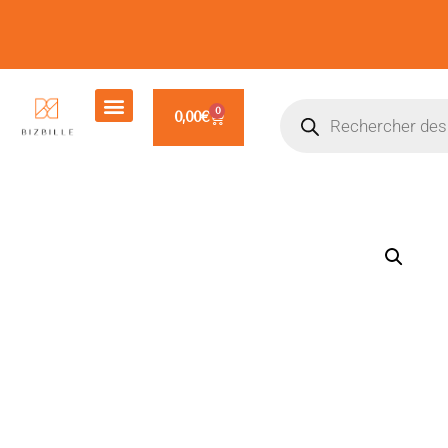
0
0,00
€